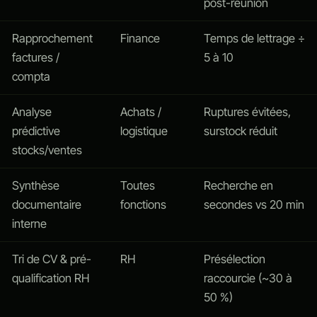
post-réunion
Rapprochement
Finance
Temps de lettrage ÷
factures /
5 à 10
compta
Analyse
Achats /
Ruptures évitées,
prédictive
logistique
surstock réduit
stocks/ventes
Synthèse
Toutes
Recherche en
documentaire
fonctions
secondes vs 20 min
interne
Tri de CV & pré-
RH
Présélection
qualification RH
raccourcie (~30 à
50 %)