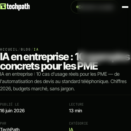
Démarrer un projet
NOS SERVICES
VOIR TOUS LES
↗
Création
Création de site internet
Création de site e-comm
ACCUEIL
/
BLOG
/
IA
IA en entreprise : 10 exemples
concrets pour les PME
↗
Acquisition
IA en entreprise : 10 cas d'usage réels pour les PME — de
Référencement naturel 
l'automatisation des devis au standard téléphonique. Chiffres
Référencement payant 
2026, budgets marché, sans jargon.
Analytics & tracking
PUBLIÉ LE
LECTURE
16 juin 2026
13 min
↗
Optimisation
PAR
CATÉGORIE
Automatisation IA & work
TechPath
IA