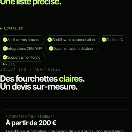
Une liste précise
.
6 LIVRABLES
Audit de vos process
Workflows d’automatisation
Chatbot IA
✓
✓
✓
Intégrations CRM/ERP
Documentation utilisateur
✓
✓
Support & monitoring
✓
TARIFS
INDICATIFS · ADAPTABLES
Des fourchettes
claires
.
Un devis sur-mesure.
AUTOMATISATION STANDARD
À partir de 200 €
1 workflow automatisé, connexion de 2 à 3 outils, documentation,