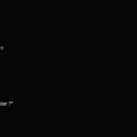
re
der ?”