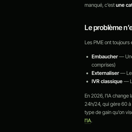
manqué, c’est
une ca
Le problème n’e
Les PME ont toujours e
Embaucher
— Une 
comprises)
Externaliser
— Les
IVR classique
— L
En 2026, l’IA change 
24h/24, qui gère 60 
type de gain qu’on vi
l’IA
.