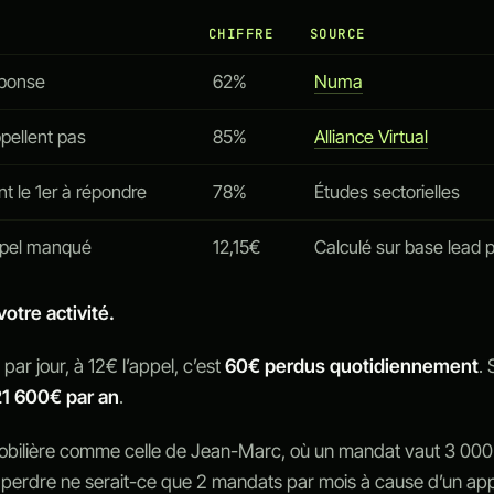
CHIFFRE
SOURCE
éponse
62%
Numa
pellent pas
85%
Alliance Virtual
nt le 1er à répondre
78%
Études sectorielles
ppel manqué
12,15€
Calculé sur base lead 
votre activité.
par jour, à 12€ l’appel, c’est
60€ perdus quotidiennement
. 
21 600€ par an
.
bilière comme celle de Jean-Marc, où un mandat vaut 3 000
perdre ne serait-ce que 2 mandats par mois à cause d’un ap