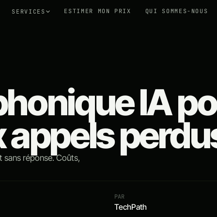
ESTIMER MON PRIX
QUI SOMMES-NOUS
SERVICES
phonique IA p
x appels perdu
t sans réponse. Coûts,
PAR
TechPath