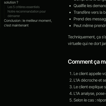
solution ?
Qualifie les deman
Les 5 critères essentiels
Notre recommandation pour
Transfère vers la 
démarrer
Prend des message
Conclusion : le meilleur moment,
Peut même prendr
c’est maintenant
Techniquement, ça s’
virtuelle qui ne dort ja
Comment ça ma
Le client appelle 
L’IA décroche et s
Le client expliqu
L’IA analyse, pose 
Selon le cas : rép