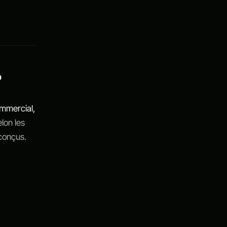
?
ommercial,
lon les
 conçus.