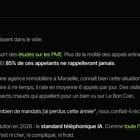
ssent dans le vide.
ssort des
études sur les PME
. Plus de la moitié des appels entr
 Et
85% de ces appelants ne rappelleront jamais
.
e agence immobilière à Marseille, connaît bien cette situatio
aire à mi-temps, il rate en moyenne 6 appels par jour. Des visit
pects chauds qui appellent pour un bien vu sur Le Bon Coin.
mbien de mandats j’ai perdus cette année”
, nous confiait-il r
ution en 2026 : le
standard téléphonique IA
. Comme
toute l
’est ni cher, ni compliqué, ni froid.