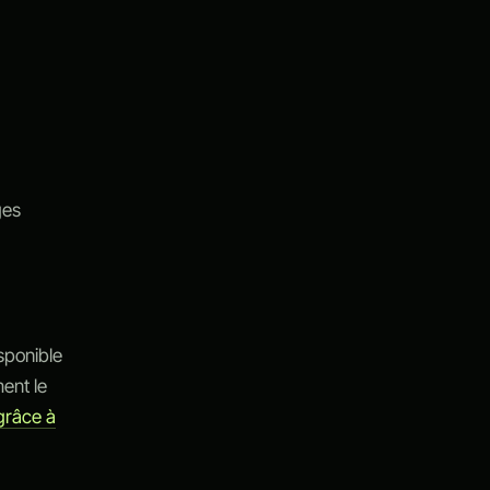
ges
isponible
ent le
 grâce à