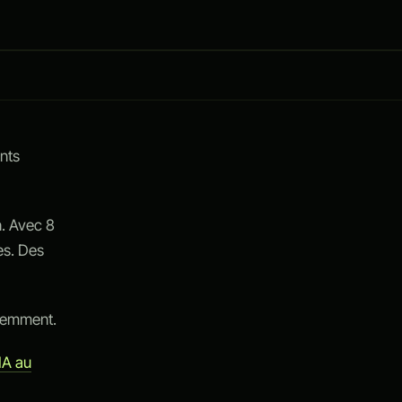
ants
n. Avec 8
es. Des
écemment.
’IA au