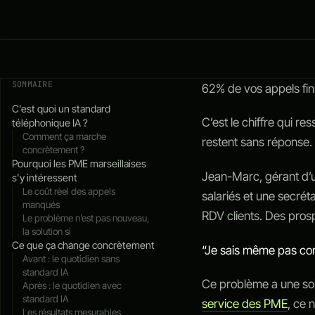
IA
SOMMAIRE
62% de vos appels fini
C’est quoi un standard
C’est le chiffre qui re
téléphonique IA ?
Comment ça marche
restent sans réponse.
concrètement ?
Pourquoi les PME marseillaises
Jean-Marc, gérant d’un
s’y intéressent
Le coût réel des appels
salariés et une secrét
manqués
RDV clients. Des pros
Le problème n’est pas nouveau,
la solution si
Ce que ça change concrètement
“Je sais même pas co
Avant : le quotidien sans
standard IA
Ce problème a une sol
Après : le quotidien avec
standard IA
service des PME
, ce n
Les résultats mesurables