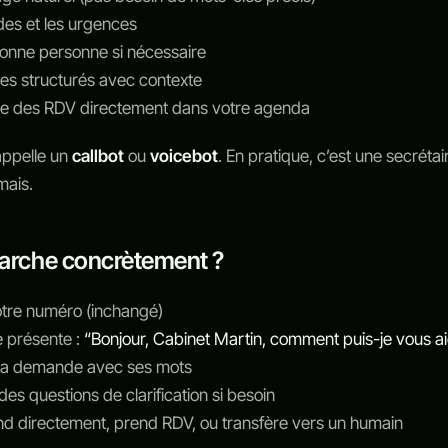
des et les urgences
bonne personne si nécessaire
s structurés avec contexte
e des RDV directement dans votre agenda
appelle un
callbot
ou
voicebot
. En pratique, c’est une secrétai
mais.
rche concrètement ?
votre numéro (inchangé)
e présente :
“Bonjour, Cabinet Martin, comment puis-je vous ai
e sa demande avec ses mots
des questions de clarification si besoin
ond directement, prend RDV, ou transfère vers un humain