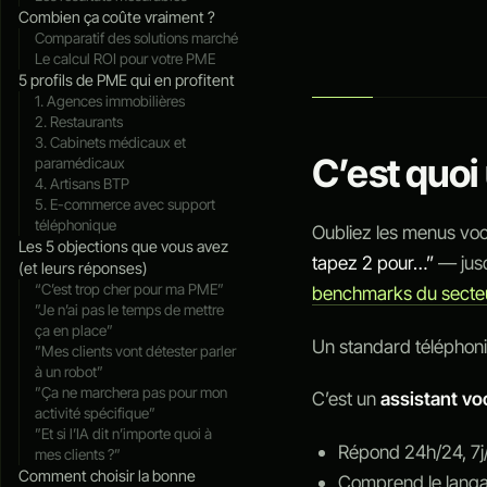
Combien ça coûte vraiment ?
Comparatif des solutions marché
Le calcul ROI pour votre PME
5 profils de PME qui en profitent
1. Agences immobilières
2. Restaurants
3. Cabinets médicaux et
C’est quoi
paramédicaux
4. Artisans BTP
5. E-commerce avec support
téléphonique
Oubliez les menus vo
Les 5 objections que vous avez
tapez 2 pour…”
— jus
(et leurs réponses)
“C’est trop cher pour ma PME”
benchmarks du secte
”Je n’ai pas le temps de mettre
ça en place”
Un standard téléphoniq
”Mes clients vont détester parler
à un robot”
”Ça ne marchera pas pour mon
C’est un
assistant voc
activité spécifique”
”Et si l’IA dit n’importe quoi à
Répond 24h/24, 7j
mes clients ?”
Comment choisir la bonne
Comprend le langag