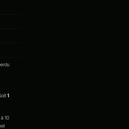
perdu
Soit
1
 à 10
pel