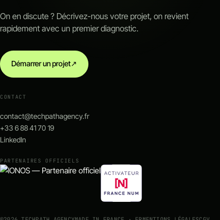
On en discute ? Décrivez-nous votre projet, on revient
rapidement avec un premier diagnostic.
Démarrer un projet
↗
CONTACT
contact@techpathagency.fr
+33 6 88 41 70 19
LinkedIn
PARTENAIRES OFFICIELS
©
2026
TECHPATH AGENCY
MADE IN FRANCE · FR
MENTIONS LÉGALES
CGV