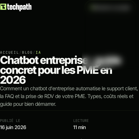
Démarrer un projet
NOS SERVICES
VOIR TOUS LES
↗
Création
Création de site internet
Création de site e-comm
ACCUEIL
/
BLOG
/
IA
Chatbot entreprise : guide
concret pour les PME en
↗
Acquisition
2026
Référencement naturel 
Comment un chatbot d'entreprise automatise le support client,
Référencement payant 
la FAQ et la prise de RDV de votre PME. Types, coûts réels et
Analytics & tracking
guide pour bien démarrer.
↗
PUBLIÉ LE
LECTURE
Optimisation
16 juin 2026
11 min
Automatisation IA & work