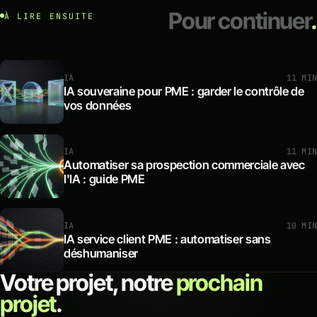
Pour continuer
.
À LIRE ENSUITE
IA
11 MIN
IA souveraine pour PME : garder le contrôle de
vos données
IA
11 MIN
Automatiser sa prospection commerciale avec
l'IA : guide PME
IA
10 MIN
IA service client PME : automatiser sans
déshumaniser
Votre projet, notre
prochain
projet
.