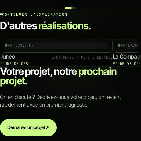
CONTINUER L'EXPLORATION
D'autres
réalisations
.
JUNEO.FR
LACOM
Juneo
La Compagn
E-COMMERCE · PETITE ENFANCE
ÉTUDE DE CAS
→
ÉTUDE DE CAS
Votre projet, notre
prochain
projet
.
On en discute ? Décrivez-nous votre projet, on revient
rapidement avec un premier diagnostic.
Démarrer un projet
↗