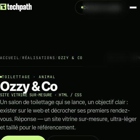
Démarrer un projet
NOS SERVICES
VOIR TOUS LES
↗
Création
Création de site internet
Création de site e-comm
03 / 06 · 2024
ACCUEIL
/
RÉALISATIONS
/
OZZY & CO
↗
Acquisition
TOILETTAGE · ANIMAL
Ozzy & Co
Référencement naturel 
Référencement payant 
SITE VITRINE SUR-MESURE · HTML / CSS
Un salon de toilettage qui se lance, un objectif clair :
Analytics & tracking
exister sur le web et décrocher ses premiers rendez-
vous. Réponse — un site vitrine sur-mesure, ultra-léger
↗
Optimisation
et taillé pour le référencement.
Automatisation IA & work