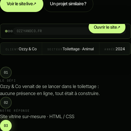
Voir le site live
↗
Un projet similaire ?
Outils métier sur-mesure
Ouvrir le site
↗
OZZYANDCO.FR
Ozzy & Co
Toilettage · Animal
2024
CLIENT
SECTEUR
ANNÉE
01
LE DÉFI
Ozzy & Co venait de se lancer dans le toilettage :
aucune présence en ligne, tout était à construire.
02
NOTRE RÉPONSE
Site vitrine sur-mesure · HTML / CSS
03