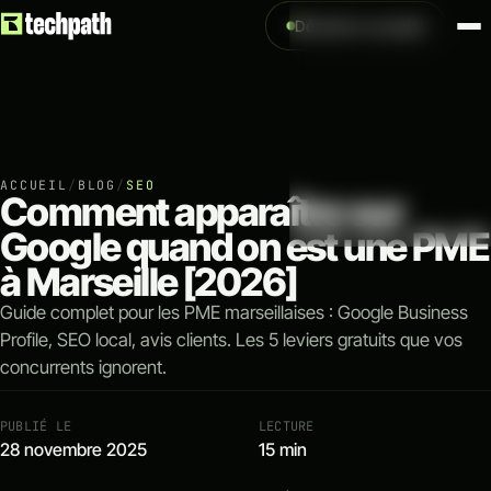
Démarrer un projet
NOS SERVICES
VOIR TOUS LES
↗
Création
Création de site internet
Création de site e-comm
ACCUEIL
/
BLOG
/
SEO
Comment apparaître sur
Google quand on est une PME
↗
Acquisition
à Marseille [2026]
Référencement naturel 
Guide complet pour les PME marseillaises : Google Business
Référencement payant 
Profile, SEO local, avis clients. Les 5 leviers gratuits que vos
Analytics & tracking
concurrents ignorent.
↗
PUBLIÉ LE
LECTURE
Optimisation
28 novembre 2025
15 min
Automatisation IA & work